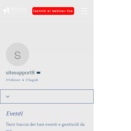
Iscriviti al webinar live
Altre azioni
Segui
sitesupport8
Amministratore
sitesupport8
0 Follower
0 Seguiti
Eventi
Tieni traccia dei tuoi eventi e gestiscili da
qui.