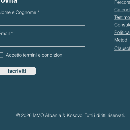
ovità
Percors
Calenda
Nome e Cognome
Testim
Consule
Politica
Email
Metodi
Clausol
Accetto termini e condizioni
Iscriviti
© 2026 MMO Albania & Kosovo. Tutti i diritti riservati.