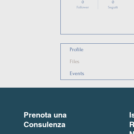
0
0
Follower
Seguiti
Segui
Profile
Files
Events
Prenota una
I
Consulenza
R