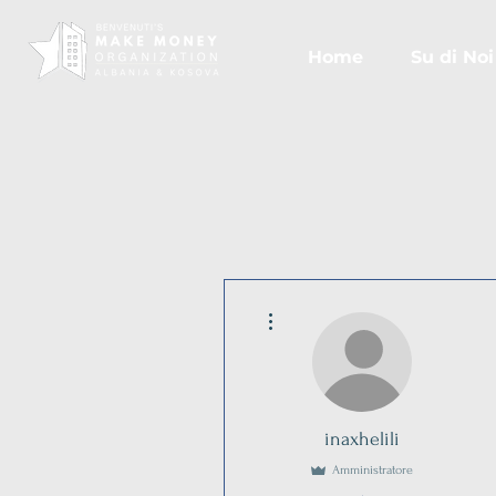
Home
Su di Noi
Altre azioni
inaxhelili
Amministratore