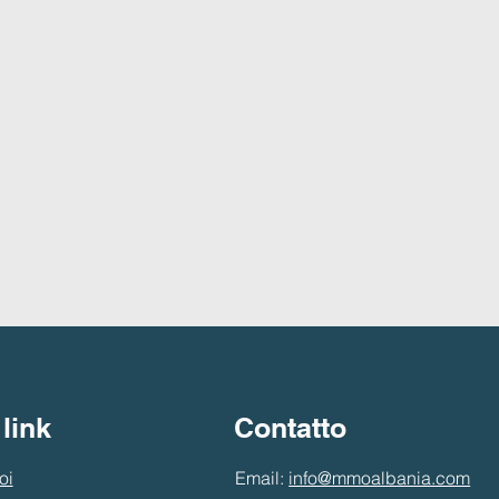
 link
Contatto
oi
Email:
info@mmoalbania.com