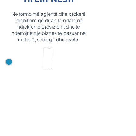
Ne formojmë agjentë dhe brokerë
imobiliarë që duan të ndalojnë
ndjekjen e provizionit dhe të
ndërtojnë një biznes të bazuar në
metodë, strategji dhe asete.
Vizioni i Kompanisë
Vizioni ynë është të jemi lider në