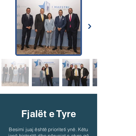
Fjalët e Tyre
Besimi juaj është prioriteti ynë. Këtu
janë historitë dhe përvojat e atyre që