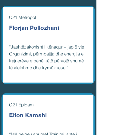
C21 Metropol
Florjan Pollozhani
“Jashtëzakonisht i kënaqur – jap 5 yje!
Organizimi, përmbajtja dhe energjia e
trajnerëve e bënë këtë përvojë shumë
të vlefshme dhe frymëzuese.”
​C21 Epidam
Elton Karoshi
“Më pëlqeu shumë! Trajnimi ishte i