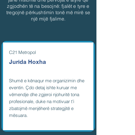
zgjodhën të na besojnë: fjalët e tyre e
tregojnë përkushtimin tonë më mirë se
një mijë fjalime.
​C21 Metropol
Jurida Hoxha
Shumë e kënaqur me organizimin dhe
eventin. Çdo detaj ishte kuruar me
vëmendje dhe zgjeroi njohuritë tona
profesionale, duke na motivuar t’i
zbatojmë menjëherë strategjitë e
mësuara.