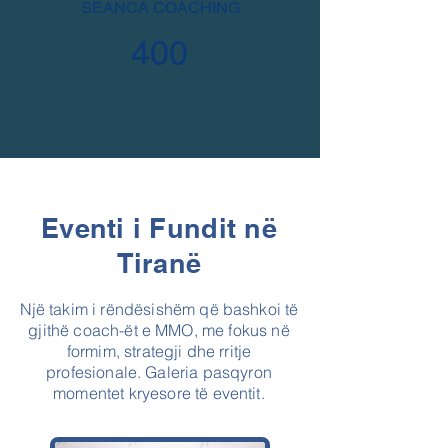
SEANCA COACHING
400
Eventi i Fundit në
Tiranë
Një takim i rëndësishëm që bashkoi të
gjithë coach-ët e MMO, me fokus në
formim, strategji dhe rritje
profesionale. Galeria pasqyron
momentet kryesore të eventit.