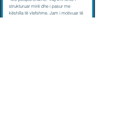
strukturuar mirë dhe i pasur me
këshilla të vlefshme. Jam i motivuar të
marr pjesë në çdo kurs tjetër që do të
organizoni.”
Lexo të gjitha
Po ju?