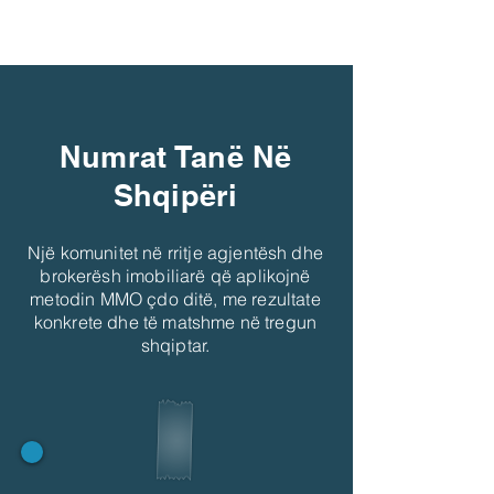
Numrat Tan
ë
N
ë
Shqip
ë
ri
Një komunitet në rritje agjentësh dhe
brokerësh imobiliarë që aplikojnë
metodin MMO çdo ditë, me rezultate
konkrete dhe të matshme në tregun
shqiptar.