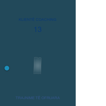
​KLIENTË COACHING
13
TRAJNIME TË OFRUARA