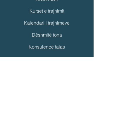
Kurset e trajnimit
Kalendari i trajnimeve
Dëshmitë tona
Konsulencë falas
Politika e Cilësisë
Mënyra pagesës
Klauzolat e pjesëmarrjes në seminar
Kontakt
Email:
info@mmoalbania.com